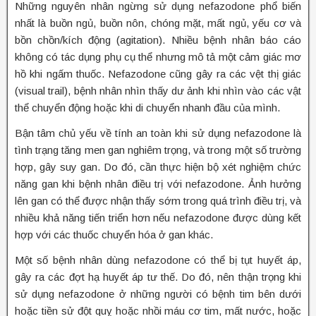
Những nguyên nhân ngừng sử dụng nefazodone phổ biến
nhất là buồn ngủ, buồn nôn, chóng mặt, mất ngủ, yếu cơ và
bồn chồn/kích động (agitation). Nhiều bệnh nhân báo cáo
không có tác dụng phụ cụ thể nhưng mô tả một cảm giác mơ
hồ khi ngấm thuốc. Nefazodone cũng gây ra các vệt thị giác
(visual trail), bệnh nhân nhìn thấy dư ảnh khi nhìn vào các vật
thể chuyển động hoặc khi di chuyển nhanh đầu của mình.
Bận tâm chủ yếu về tính an toàn khi sử dụng nefazodone là
tình trạng tăng men gan nghiêm trọng, và trong một số trường
hợp, gây suy gan. Do đó, cần thực hiện bộ xét nghiệm chức
năng gan khi bệnh nhân điều trị với nefazodone. Ảnh hưởng
lên gan có thể được nhận thấy sớm trong quá trình điều trị, và
nhiều khả năng tiến triển hơn nếu nefazodone được dùng kết
hợp với các thuốc chuyển hóa ở gan khác.
Một số bệnh nhân dùng nefazodone có thể bị tụt huyết áp,
gây ra các đợt hạ huyết áp tư thế. Do đó, nên thận trọng khi
sử dụng nefazodone ở những người có bệnh tim bên dưới
hoặc tiền sử đột quỵ hoặc nhồi máu cơ tim, mất nước, hoặc