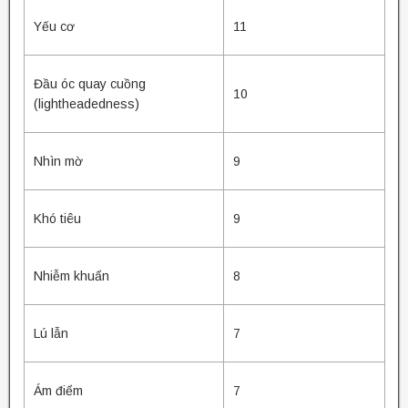
Yếu cơ
11
Đầu óc quay cuồng
10
(lightheadedness)
Nhìn mờ
9
Khó tiêu
9
Nhiễm khuẩn
8
Lú lẫn
7
Ám điểm
7