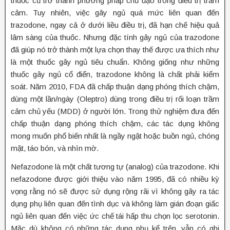
thuốc cũ trở thành phương pháp chủ đạo trong điều trị trầm
cảm. Tuy nhiên, việc gây ngủ quá mức liên quan đến
trazodone, ngay cả ở dưới liều điều trị, đã hạn chế hiệu quả
lâm sàng của thuốc. Nhưng đặc tính gây ngủ của trazodone
đã giúp nó trở thành một lựa chọn thay thế được ưa thích như
là một thuốc gây ngủ tiêu chuẩn. Không giống như những
thuốc gây ngủ cổ điển, trazodone không là chất phải kiểm
soát. Năm 2010, FDA đã chấp thuận dạng phóng thích chậm,
dùng một lần/ngày (Oleptro) dùng trong điều trị rối loạn trầm
cảm chủ yếu (MDD) ở người lớn. Trong thử nghiệm đưa đến
chấp thuận dạng phóng thích chậm, các tác dụng không
mong muốn phổ biến nhất là ngầy ngật hoặc buồn ngủ, chóng
mặt, táo bón, và nhìn mờ.
Nefazodone là một chất tương tự (analog) của trazodone. Khi
nefazodone được giới thiệu vào năm 1995, đã có nhiều kỳ
vọng rằng nó sẽ được sử dụng rộng rãi vì không gây ra tác
dụng phụ liên quan đến tình dục và không làm gián đoạn giấc
ngủ liên quan đến việc ức chế tái hấp thu chọn lọc serotonin.
Mặc dù không có những tác dụng phụ kể trên, vẫn có ghi