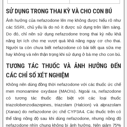
SỬ DỤNG TRONG THAI KỲ VÀ CHO CON BÚ
Ảnh hưởng của nefazodone lên mẹ không được hiểu rõ như
các SSRI, chủ yếu là do nó ít được sử dụng trên lâm sàng.
Do đó, chỉ nên sử dụng nefazodone trong thai kỳ nếu khả
năng lợi ích cho mẹ vượt quá khả năng nguy cơ cho thai.
Người ta còn chưa biết nefazodone có bài tiết qua sữa mẹ
hay không và nên thận trọng khi sử dụng ở bà mẹ cho con bú.
TƯƠNG TÁC THUỐC VÀ ẢNH HƯỞNG ĐẾN
CÁC CHỈ SỐ XÉT NGHIỆM
Không nên dùng đồng thời nefazodone với các thuốc ức chế
men monoamine oxydase (MAOIs). Ngoài ra, nefazodone
có tương tác thuốc đặc biệt với các loại thuốc
triazolobenzodiazepines, triazolam (Halcion) và alprazolam
(Xanax) do nefazodone ức chế CYP3A4. Các thuốc trên có
thể tăng nồng độ sau khi dùng nefazodone, nhưng nồng độ
nefazodone nhìn chung không bị ảnh hưởng. Nên giảm 75%