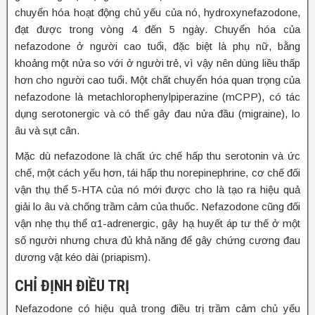
chuyển hóa hoạt động chủ yếu của nó, hydroxynefazodone,
đạt được trong vòng 4 đến 5 ngày. Chuyển hóa của
nefazodone ở người cao tuổi, đặc biệt là phụ nữ, bằng
khoảng một nửa so với ở người trẻ, vì vậy nên dùng liều thấp
hơn cho người cao tuổi. Một chất chuyển hóa quan trọng của
nefazodone là metachlorophenylpiperazine (mCPP), có tác
dụng serotonergic và có thể gây đau nửa đầu (migraine), lo
âu và sụt cân.
Mặc dù nefazodone là chất ức chế hấp thu serotonin và ức
chế, một cách yếu hơn, tái hấp thu norepinephrine, cơ chế đối
vận thụ thể 5-HTA của nó mới được cho là tạo ra hiệu quả
giải lo âu và chống trầm cảm của thuốc. Nefazodone cũng đối
vận nhẹ thụ thể α1-adrenergic, gây hạ huyết áp tư thế ở một
số người nhưng chưa đủ khả năng để gây chứng cương đau
dương vật kéo dài (priapism).
CHỈ ĐỊNH ĐIỀU TRỊ
Nefazodone có hiệu quả trong điều trị trầm cảm chủ yếu