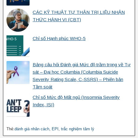
CÁC KỸ THUẬT TỰ THÂN TRỊ LIỆU NHẬN
THỨC HÀNH VI (CBT)
Chỉ số Hạnh phúc WHO-5
Bảng câu hỏi Đánh giá Mức độ trầm trọng về Tự
sát – Đại học Columbia (Columbia Suicide
Severity Rating Scale, C-SSRS) – Phiên bản
Tầm soát
Chỉ số Mức độ Mất ngủ (Insomnia Severity
Index, ISI)
Thẻ:
đánh giá nhân cách
,
EPI
,
trắc nghiệm tâm lý