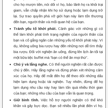
cho họ mượn tiền, nói dối vì họ, bảo lãnh họ ra khỏi trại
giam, vẫn chấp nhận khi họ sử dụng hoặc lạm dụng trở
lại. Sự trao quyền phá vỡ giới hạn này làm tổn thương
đến bạn, người thân và mối quan hệ của bạn.
Tránh yếu tố khởi phát.
Cảnh giác với những gì có
thể làm khởi phát tình trạng nghiện của người thân của
bạn và cố gắng ngăn cản những yếu tố khởi phát này. Ví
dụ, không uống bia rượu hay đến những nơi dễ tìm thấy
bia rượu. Đối với nghiện ăn uống, đừng lên lịch ăn tối tại
một bữa tiệc buffet mà “bạn có thể ăn mọi thứ”.
Chú ý và lắng nghe.
Có thể người nghiện rất cần được
chú ý đến. Hãy lắng nghe và đừng phán xét những cảm
xúc của họ. Hãy để mắt đến họ để theo dõi những dấu
hiện lạm dụng hoặc tái nghiện. Tuy nhiên, đừng để họ
lạm dụng nhu cầu này hay làm tốn quá nhiều thời gian
của bạn; những nhu cầu của bạn vẫn là quan trọng.
Giữ bình tĩnh.
Việc hỗ trợ người nghiện có thể khó
khăn và gây bực dọc. Bạn sẽ nhiều lần phát điên vì họ.