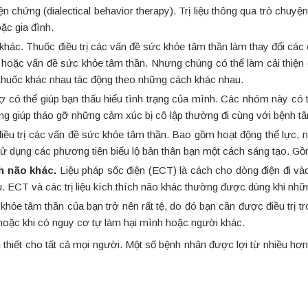
biện chứng (dialectical behavior therapy). Trị liệu thông qua trò chuy
ặc gia đình.
khác. Thuốc điều trị các vấn đề sức khỏe tâm thần làm thay đổi các
hoặc vấn đề sức khỏe tâm thần. Nhưng chúng có thể làm cải thiện 
 thuốc khác nhau tác động theo những cách khác nhau.
có thể giúp bạn thấu hiểu tình trạng của mình. Các nhóm này có th
ng giúp tháo gỡ những cảm xúc bị cô lập thường đi cùng với bệnh tâ
 điều trị các vấn đề sức khỏe tâm thần. Bao gồm hoạt động thể lực, 
ệu sử dụng các phương tiên biểu lộ bản thân bạn một cách sáng tạo. G
ch não khác.
Liệu pháp sốc điện (ECT) là cách cho dòng điện đi vào
 ECT và các trị liệu kích thích não khác thường được dùng khi nhữn
khỏe tâm thần của bạn trở nên rất tệ, do đó bạn cần được điều trị 
 hoặc khi có nguy cơ tự làm hại mình hoặc người khác.
n thiết cho tất cả mọi người. Một số bệnh nhân được lợi từ nhiều hơn