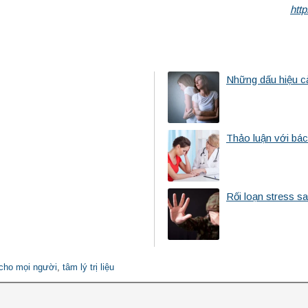
http
Những dấu hiệu c
Thảo luận với bác
Rối loạn stress s
cho mọi người
,
tâm lý trị liệu