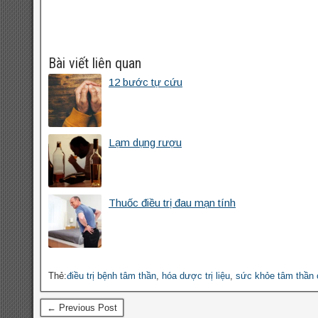
Bài viết liên quan
12 bước tự cứu
Lạm dụng rượu
Thuốc điều trị đau mạn tính
Thẻ:
điều trị bệnh tâm thần
,
hóa dược trị liệu
,
sức khỏe tâm thần 
← Previous Post