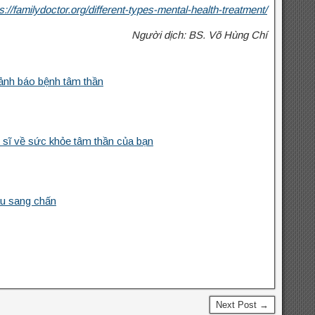
s://familydoctor.org/different-types-mental-health-treatment/
Người dịch: BS. Võ Hùng Chí
ảnh báo bệnh tâm thần
 sĩ về sức khỏe tâm thần của bạn
au sang chấn
Next Post →