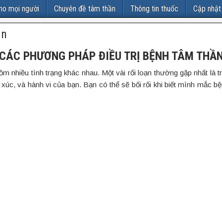
ho mọi người
Chuyên đề tâm thần
Thông tin thuốc
Cập nhật
ần
CÁC PHƯƠNG PHÁP ĐIỀU TRỊ BỆNH TÂM THẦ
 nhiều tình trạng khác nhau. Một vài rối loạn thường gặp nhất là t
 xúc, và hành vi của bạn. Bạn có thể sẽ bối rối khi biết mình mắc b