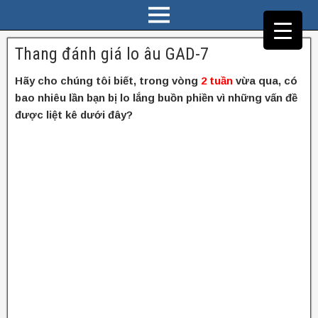
Thang đánh giá lo âu GAD-7
Hãy cho chúng tôi biết, trong vòng
2 tuần
vừa qua, có
bao nhiêu lần bạn bị lo lắng buồn phiền vì những vấn đề
được liệt kê dưới đây?