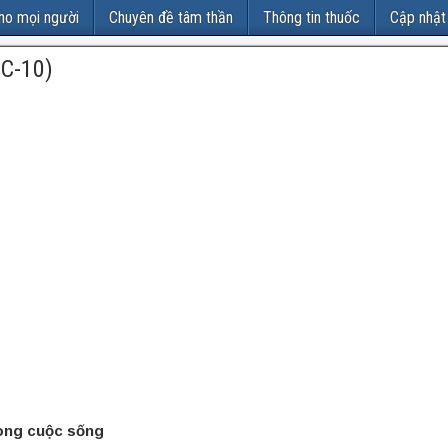
ho mọi người
Chuyên đề tâm thần
Thông tin thuốc
Cập nhật
SC-10)
rong cuộc sống