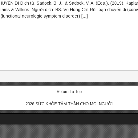
YỂN DI Dịch từ: Sadock, B. J., & Sadock, V. A. (Eds.). (2019). Kaplan
lliams & Wilkins. Người dịch: BS. Võ Hùng Chí Rối loạn chuyển di (conve
 (functional neurologic symptom disorder) […]
Return To Top
2026 SỨC KHỎE TÂM THẦN CHO MỌI NGƯỜI